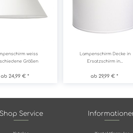
mpenschirm weiss
Lampenschirm Decke in
rschiedene Größen
Ersatzschirm in...
ab 24,99 € *
ab 29,99 € *
Shop Service
Informatione