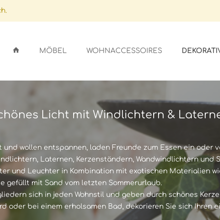
h.
DEKORATI
MÖBEL
WOHNACCESSOIRES
chönes Licht mit Windlichtern & Latern
ARDS
GSSTÄNDER
ICHTER
LFEN
GEFÄSSE
EN
SEN
t und wollen entspannen, laden Freunde zum Essen ein oder ve
indlichtern, Laternen, Kerzenständern, Wandwindlichtern und S
hter und Leuchter in Kombination mit exotischen Materialien 
OBE
SCHIRME
ER
AUFLAGEN
ze gefüllt mit Sand vom letzten Sommerurlaub.
gliedern sich in jeden Wohnstil und geben durch schönes Kerz
d oder bei einem erholsamen Bad, dekorieren Sie sich Ihren e
NLAGEN/GLASAUFLAGEN
STALLE
UFLAGEN