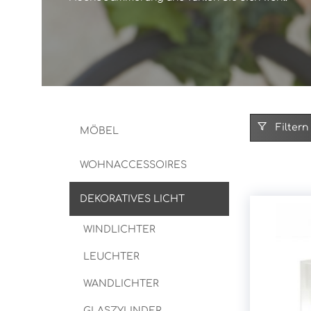
KÖRBE
STANDLICHTER
PFLANZGEFÄSSE
KERZEN
Filtern
MÖBEL
WOHNACCESSOIRES
DEKORATIVES LICHT
WINDLICHTER
LEUCHTER
WANDLICHTER
GLASZYLINDER