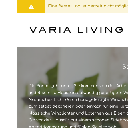
Eine Bestellung ist derzeit nicht möglic
S
TISCHE
DEKORATIVE OBJEKTE
WINDLICHTER
DEKORATIVES LICHT
SIDEBO
ZEITUN
HÄNGEL
RANKHI
STÜHLE
KÜCHENDEKO
LEUCHTER
DEKORATIVE OBJEKTE
REGALE
PFLANZ
LATERN
SITZKIS
Die Sonne geht unter, Sie kommen von der Arbei
findet sein zu Hause in aufwändig gefertigten W
Natürliches Licht durch handgefertigte Windlic
SESSEL/SOFA
VASEN
WANDLICHTER
GARTENMÖBEL
GARDER
LAMPEN
GELFEU
TEXTIL
zum selbst dekorieren oder einfach für eine Ker
Klassische Windlichter und Laternen aus Eisen 
Ob vor der Haustür, auf einem schönen Sideboar
BEISTELLTISCH
SCHALEN
GLASZYLINDER
BLUMENBÄNKE
GLASEI
DEKOKRI
LAMPEN
STEINA
Abenddämmerung und fühlen Sie sich wohl.