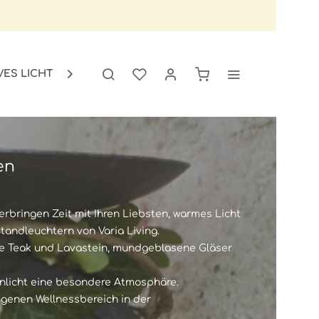
VES LICHT
GARTEN
SALE

en
rbringen Zeit mit Ihren Liebsten, warmes Licht
tandleuchtern von Varia Living.
wie Teak und Lavastein, mundgeblasene Gläser
enlicht eine besondere Atmosphäre.
igenen Wellnessbereich in der