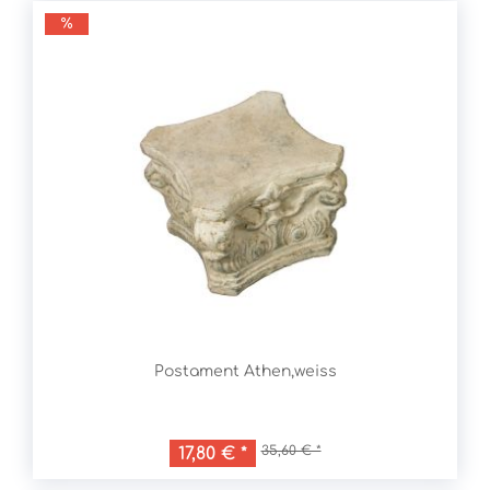
Postament Athen,weiss
35,60 € *
17,80 € *