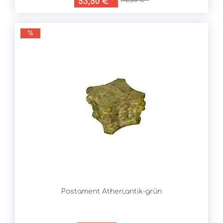
110,00 € *
53,50 € *
Postament Athen,antik-grün