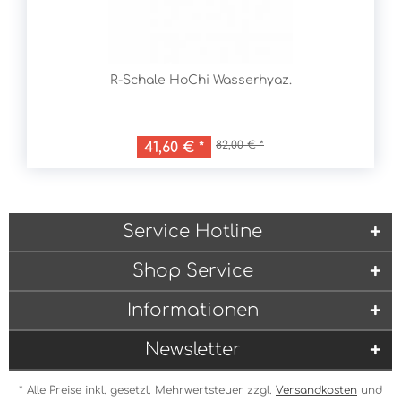
R-Schale HoChi Wasserhyaz.
82,00 € *
41,60 € *
Service Hotline
Shop Service
Informationen
Newsletter
* Alle Preise inkl. gesetzl. Mehrwertsteuer zzgl.
Versandkosten
und