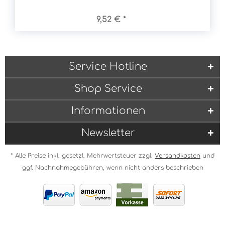
9,52 € *
Service Hotline
Shop Service
Informationen
Newsletter
* Alle Preise inkl. gesetzl. Mehrwertsteuer zzgl.
Versandkosten
und
ggf. Nachnahmegebühren, wenn nicht anders beschrieben