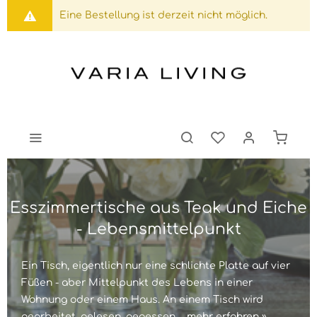
Eine Bestellung ist derzeit nicht möglich.
Esszimmertische aus Teak und Eiche
- Lebensmittelpunkt
Ein Tisch, eigentlich nur eine schlichte Platte auf vier
Füßen - aber Mittelpunkt des Lebens in einer
Wohnung oder einem Haus. An einem Tisch wird
gearbeitet, gelesen, gegessen,...
mehr erfahren »