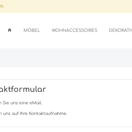
h.
MÖBEL
WOHNACCESSOIRES
DEKORATI
ARDS
GSSTÄNDER
ICHTER
LFEN
aktformular
GEFÄSSE
EN
SEN
 Sie uns eine eMail.
OBE
SCHIRME
ER
AUFLAGEN
n uns auf Ihre Kontaktaufnahme.
NLAGEN/GLASAUFLAGEN
STALLE
UFLAGEN