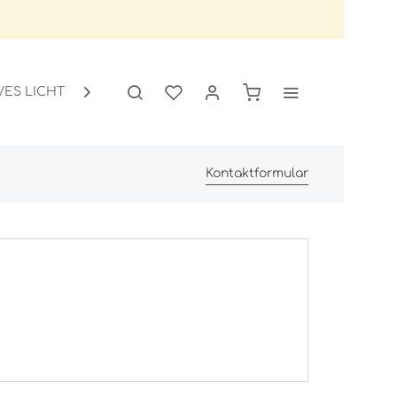
VES LICHT
GARTEN
SALE

Kontaktformular