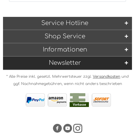
Service Hotline
Shop Service
Informationen
Newsletter
* Alle Preise inkl. gesetzl. Mehrwertsteuer zzgl.
Versandkosten
und
ggf. Nachnahmegebühren, wenn nicht anders beschrieben