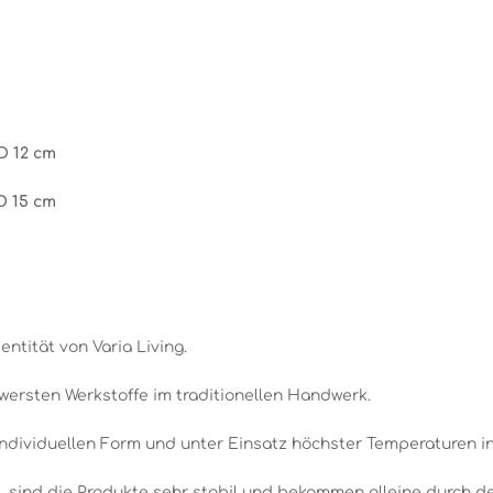
D 12 cm
D 15 cm
entität von Varia Living.
wersten Werkstoffe im traditionellen Handwerk.
individuellen Form und unter Einsatz höchster Temperaturen i
 sind die Produkte sehr stabil und bekommen alleine durch den