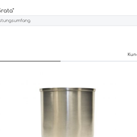
rata"
istungsumfang
Kun