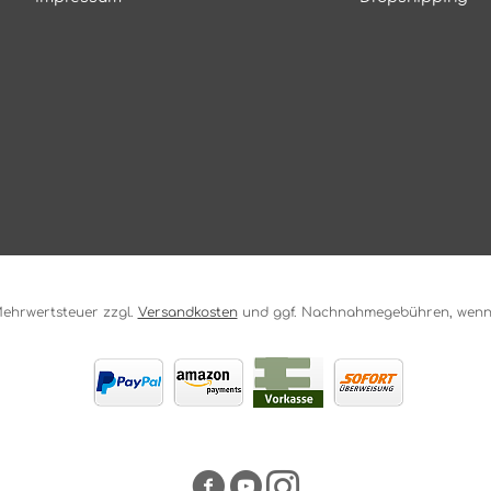
. Mehrwertsteuer zzgl.
Versandkosten
und ggf. Nachnahmegebühren, wenn 