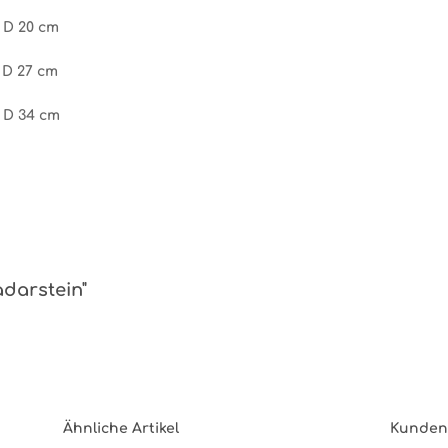
, D 20 cm
 D 27 cm
, D 34 cm
adarstein"
Ähnliche Artikel
Kunden 