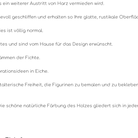
ein weiterer Austritt von Harz vermieden wird.
ll geschliffen und erhalten so Ihre glatte, rustikale Oberflä
es ist völlig normal.
ktes und sind vom Hause für das Design erwünscht.
ämmen der Fichte.
orationsideen in Eiche.
talterische Freiheit, die Figurinen zu bemalen und zu bekleben
Die schöne natürliche Färbung des Holzes gliedert sich in j