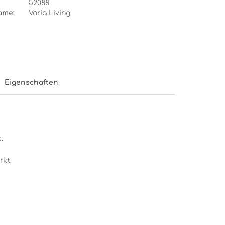
52088
ame:
Varia Living
Eigenschaften
.
rkt.