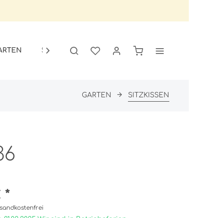
ARTEN
SALE

GARTEN
SITZKISSEN
36
 *
sandkostenfrei