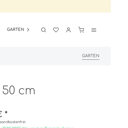
GARTEN
SALE

GARTEN
x 50 cm
 *
sandkostenfrei