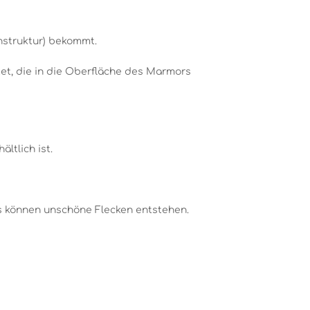
nstruktur) bekommt.
tet, die in die Oberfläche des Marmors
ltlich ist.
es können unschöne Flecken entstehen.