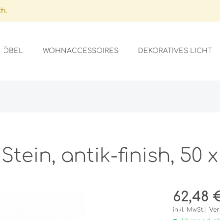
h.
MÖBEL
WOHNACCESSOIRES
DEKORATIVES LICHT

ARDS
GSSTÄNDER
ICHTER
LFEN
GEFÄSSE
EN
SEN
 Stein, antik-finish, 50 
OBE
SCHIRME
ER
AUFLAGEN
62,48 €
NLAGEN/GLASAUFLAGEN
STALLE
UFLAGEN
inkl. MwSt.|
Ver