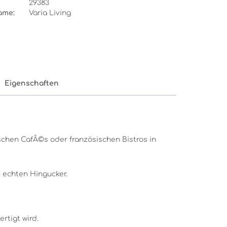
29383
ame:
Varia Living
Eigenschaften
schen CafÃ©s oder französischen Bistros in
m echten Hingucker.
rtigt wird.