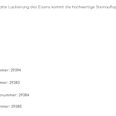
matte Lackierung des Eisens kommt die hochwertige Steinauf
ummer: 29394
mmer: 29383
kelnummer: 29384
ummer: 29385