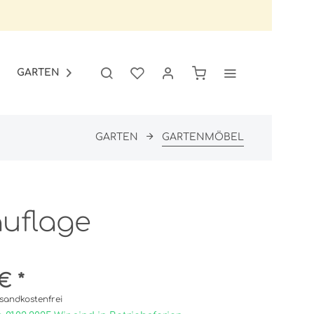
GARTEN
SALE

GARTEN
GARTENMÖBEL
auflage
€ *
sandkostenfrei