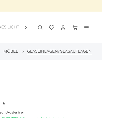
VES LICHT
GARTEN
SALE

MÖBEL
GLASEINLAGEN/GLASAUFLAGEN
 *
sandkostenfrei