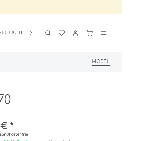
VES LICHT
GARTEN
SALE

MÖBEL
70
 € *
sandkostenfrei