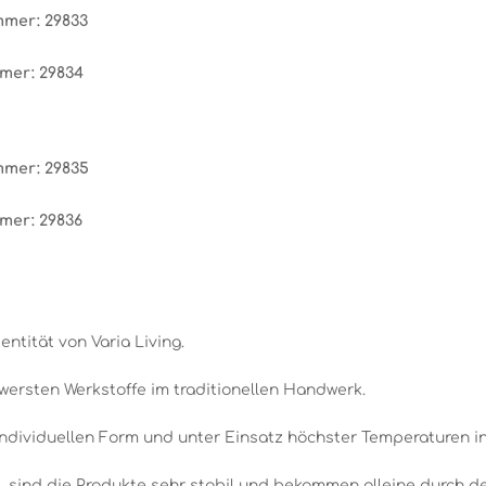
ummer: 29833
mmer: 29834
ummer: 29835
mmer: 29836
entität von Varia Living.
wersten Werkstoffe im traditionellen Handwerk.
individuellen Form und unter Einsatz höchster Temperaturen i
 sind die Produkte sehr stabil und bekommen alleine durch den