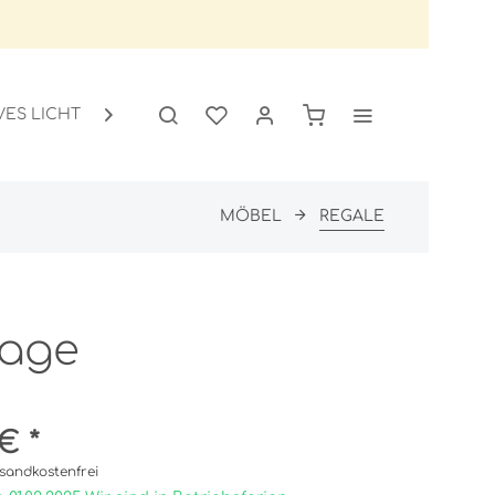
VES LICHT
GARTEN
SALE

MÖBEL
REGALE
lage
€ *
sandkostenfrei