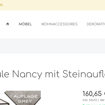
h.
MÖBEL
WOHNACCESSOIRES
DEKORATI
ARDS
GSSTÄNDER
ICHTER
LFEN
GEFÄSSE
EN
SEN
le Nancy mit Steinauf
OBE
SCHIRME
ER
AUFLAGEN
160,65 
NLAGEN/GLASAUFLAGEN
STALLE
UFLAGEN
inkl. MwSt.|
Ver