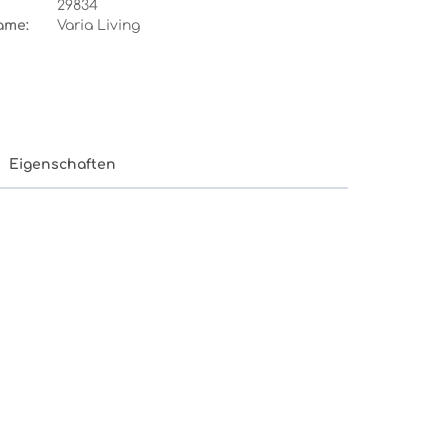
29834
ame:
Varia Living
Eigenschaften