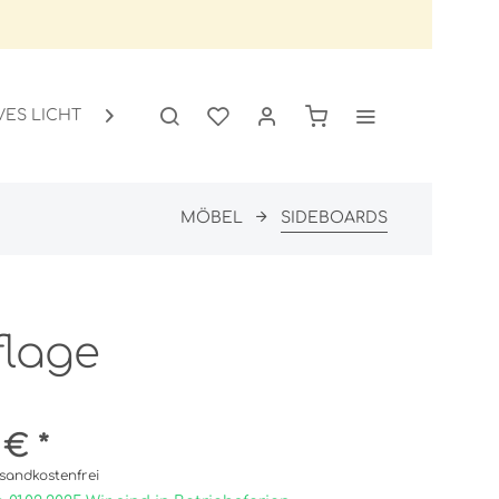
VES LICHT
GARTEN
SALE

MÖBEL
SIDEBOARDS
flage
 € *
sandkostenfrei