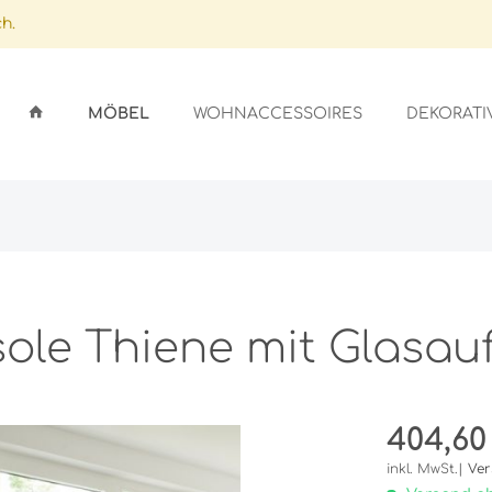
h.
MÖBEL
WOHNACCESSOIRES
DEKORATI
ARDS
GSSTÄNDER
ICHTER
LFEN
GEFÄSSE
EN
SEN
ole Thiene mit Glasau
OBE
SCHIRME
ER
AUFLAGEN
404,60
NLAGEN/GLASAUFLAGEN
STALLE
UFLAGEN
inkl. MwSt.|
Ver