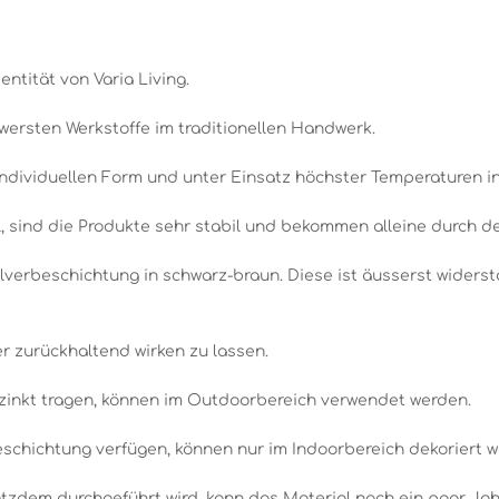
entität von Varia Living.
wersten Werkstoffe im traditionellen Handwerk.
individuellen Form und unter Einsatz höchster Temperaturen i
 sind die Produkte sehr stabil und bekommen alleine durch den
lverbeschichtung in schwarz-braun. Diese ist äusserst widerst
r zurückhaltend wirken zu lassen.
rzinkt tragen, können im Outdoorbereich verwendet werden.
beschichtung verfügen, können nur im Indoorbereich dekoriert 
tzdem durchgeführt wird, kann das Material nach ein paar Jah