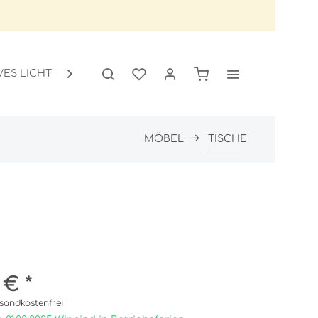
VES LICHT
GARTEN
SALE

MÖBEL
TISCHE
 € *
sandkostenfrei