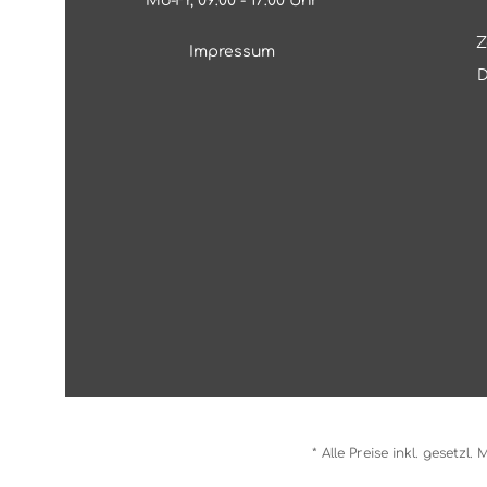
Mo-Fr, 09:00 - 17:00 Uhr
Z
Impressum
D
* Alle Preise inkl. gesetzl