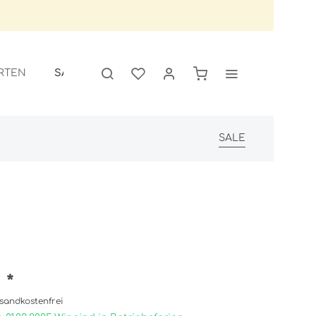
SALE
RTEN
SALE
 *
sandkostenfrei