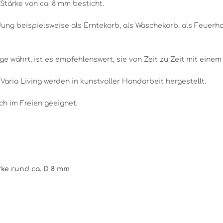
 Stärke von ca. 8 mm besticht.
ung beispielsweise als Erntekorb, als Wäschekorb, als Feuerho
e währt, ist es empfehlenswert, sie von Zeit zu Zeit mit eine
Varia Living werden in kunstvoller Handarbeit hergestellt.
ch im Freien geeignet.
rke rund
ca. D 8 mm