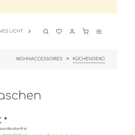
VES LICHT
GARTEN
SALE

WOHNACCESSOIRES
KÜCHENDEKO
laschen
 *
sandkostenfrei