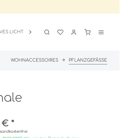
VES LICHT
GARTEN
SALE

WOHNACCESSOIRES
PFLANZGEFÄSSE
hale
 € *
sandkostenfrei