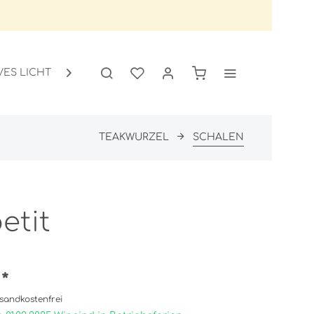
VES LICHT
GARTEN
SALE

TEAKWURZEL
SCHALEN
etit
 *
sandkostenfrei