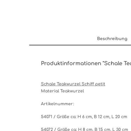
Beschreibung
Produktinformationen "Schale Tea
Schale Teakwurzel Schiff petit
Material Teakwurzel
Artikelnummer:
54071 /
Größe ca: H 6 cm, B 12 cm, L 20 cm
54072 /
Größe ca: H 8 cm, B 15 cm, L 30 cm