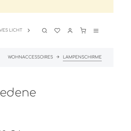
VES LICHT
GARTEN
SALE

WOHNACCESSOIRES
LAMPENSCHIRME
iedene