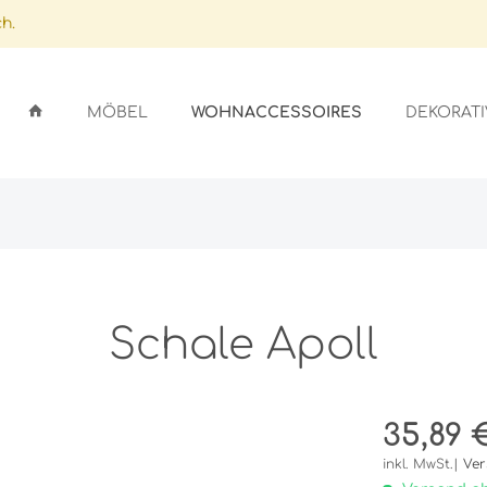
h.
WOHNACCESSOIRES
MÖBEL
DEKORATI
ARDS
GSSTÄNDER
ICHTER
LFEN
GEFÄSSE
EN
SEN
Schale Apoll
OBE
SCHIRME
ER
AUFLAGEN
35,89 €
NLAGEN/GLASAUFLAGEN
STALLE
UFLAGEN
inkl. MwSt.|
Ver