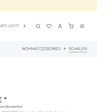
VES LICHT
GARTEN
SALE

WOHNACCESSOIRES
SCHALEN
 *
sandkostenfrei