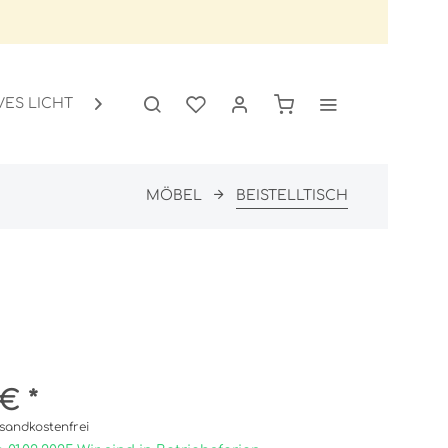
VES LICHT
GARTEN
SALE

MÖBEL
BEISTELLTISCH
€ *
sandkostenfrei