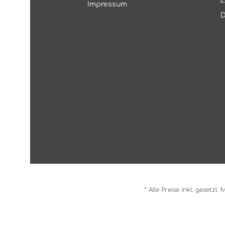
Z
Impressum
D
* Alle Preise inkl. gesetzl