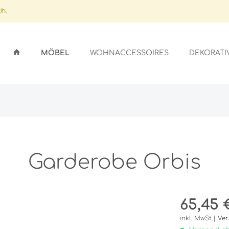
h.
MÖBEL
WOHNACCESSOIRES
DEKORATI
ARDS
GSSTÄNDER
ICHTER
LFEN
GEFÄSSE
EN
SEN
Garderobe Orbis
OBE
SCHIRME
ER
AUFLAGEN
65,45 
NLAGEN/GLASAUFLAGEN
STALLE
UFLAGEN
inkl. MwSt.|
Ver