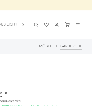
VES LICHT
GARTEN
SALE

MÖBEL
GARDEROBE
€ *
sandkostenfrei