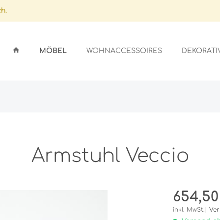
h.
MÖBEL
WOHNACCESSOIRES
DEKORATI
ARDS
GSSTÄNDER
ICHTER
LFEN
GEFÄSSE
EN
SEN
Armstuhl Veccio
OBE
SCHIRME
ER
AUFLAGEN
654,50
NLAGEN/GLASAUFLAGEN
STALLE
UFLAGEN
inkl. MwSt.|
Ver