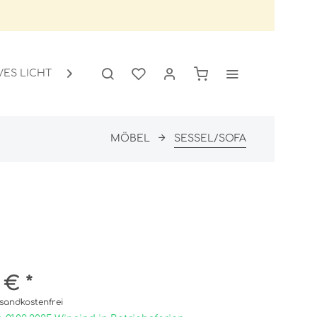
VES LICHT
GARTEN
SALE

MÖBEL
SESSEL/SOFA
 € *
sandkostenfrei