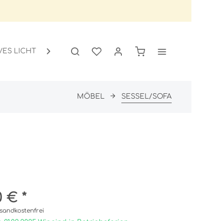
VES LICHT
GARTEN
SALE

MÖBEL
SESSEL/SOFA
0 € *
sandkostenfrei