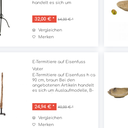
handelt es sich um
Auslaufmodelle, B-
Qualität,Überbestände oder
Ausstellungssstücke. Bei
32,00 € *
64,00 € *
Ausstellungsstücken und B-
Waren können leichte Mängel
Vergleichen
und...
Merken
E-Termitiere auf Eisenfuss
Vater
E-Termitiere auf Eisenfuss h ca
90 cm, braun Bei den
angebotenen Artikeln handelt
es sich um Auslaufmodelle, B-
Qualität,Überbestände oder
Ausstellungssstücke. Bei
Ausstellungsstücken und B-
24,94 € *
40,00 € *
Waren können leichte Mängel
und...
Vergleichen
Merken