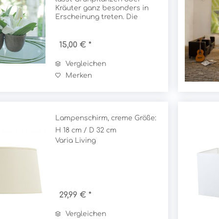
Kräuter ganz besonders in
Erscheinung treten. Die
schlichte Form und die
dezente Farbe unterstreichen
das Grün der Pflanzen. Die
15,00 € *
aus Polystone gefertigten
Töpfe erwecken den
Vergleichen
Eindruck,...
Merken
Lampenschirm, creme Größe:
H 18 cm / D 32 cm
Varia Living
29,99 € *
Vergleichen