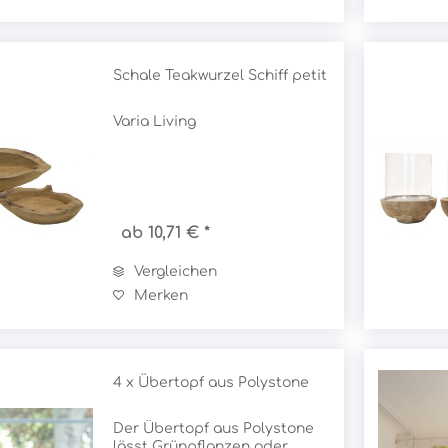
Schale Teakwurzel Schiff petit
Varia Living
ab 10,71 € *
Vergleichen
Merken
4 x Übertopf aus Polystone
Der Übertopf aus Polystone
lässt Grünpflanzen oder