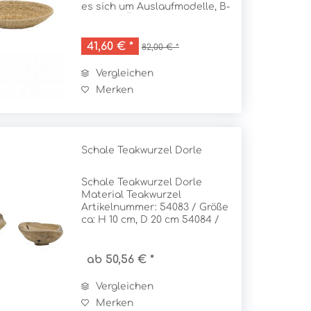
es sich um Auslaufmodelle, B-
Qualität,Überbestände oder
Ausstellungssstücke. Bei
Ausstellungsstücken und B-
41,60 € *
82,00 € *
Waren können leichte Mängel
und...
Vergleichen
Merken
Schale Teakwurzel Dorle
Schale Teakwurzel Dorle
Material Teakwurzel
Artikelnummer: 54083 / Größe
ca: H 10 cm, D 20 cm 54084 /
Größe ca: H 10 cm, D 30 cm
54085 / Größe ca: H 10 cm, D
40 cm
ab 50,56 € *
Vergleichen
Merken