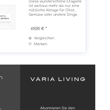
Diese wunderschöne Etagiere
ist weitaus mehr als nur eine
nützliche Ablage für Obst,
Gemüse oder andere Dinge.
Die hochwertige Verarbeitung
und das zeitlos klassische
Design machen die
69,00 € *
Wandetagiere in jedem Raum
zu einem kleinen...
Vergleichen
Merken
n
Abonnieren Sie den
e