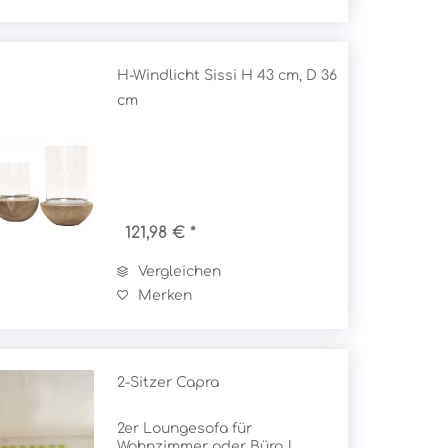
H-Windlicht Sissi H 43 cm, D 36
cm
121,98 € *
Vergleichen
Merken
2-Sitzer Capra
2er Loungesofa für
Wohnzimmer oder Büro |