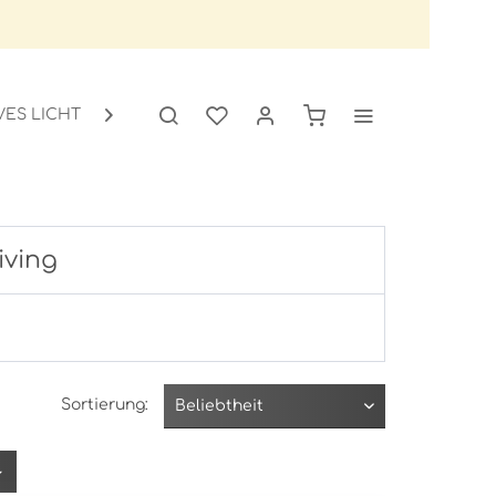
VES LICHT
GARTEN
SALE

iving
Sortierung: