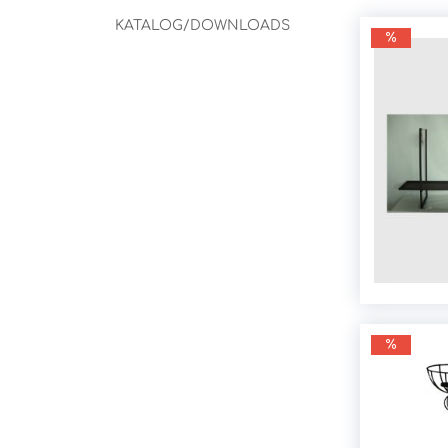
KATALOG/DOWNLOADS
KÖRBE
STANDLICHTER
PFLANZGEFÄSSE
KERZEN