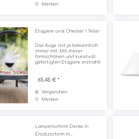
Merken
Etagiere oval Chester 1 Teller
Das Auge isst ja bekanntlich
immer mit. Mit dieser
formschönen und kunstvoll
gefertigten Etagiere erstrahlt
der gedeckte Tisch mit
mediterranem Charme. Mit
dem praktischen Haltegriff
65,45 € *
lässt sich die Etagiere
problemlos transportieren...
Vergleichen
Merken
Lampenschirm Decke in
Ersatzschirm in...