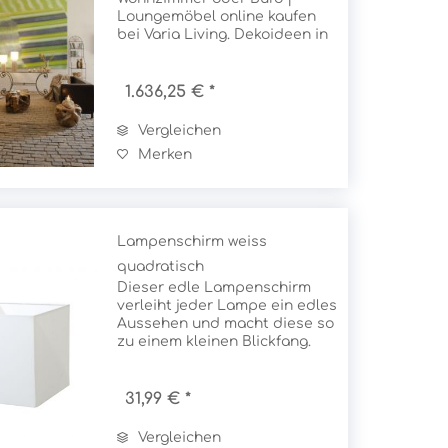
Loungemöbel online kaufen
bei Varia Living. Dekoideen in
Modern & Vintage Shabby
Chic
1.636,25 € *
Vergleichen
Merken
Lampenschirm weiss
quadratisch
Dieser edle Lampenschirm
verleiht jeder Lampe ein edles
Aussehen und macht diese so
zu einem kleinen Blickfang.
Dazu zaubert der
Lampenschirm ein besonders
warmes Licht. Neben dem
31,99 € *
hochwertigen Material
besticht dieser
Vergleichen