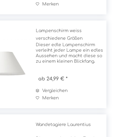
Lampenschirm vor...
Merken
Lampenschirm weiss
verschiedene Größen
Dieser edle Lampenschirm
verleiht jeder Lampe ein edles
Aussehen und macht diese so
zu einem kleinen Blickfang.
Dazu zaubert der weisse
Lampenschirm ein besonders
warmes Licht. Neben dem
ab 24,99 € *
hochwertigen Material
besticht dieser...
Vergleichen
Merken
Wandetagiere Laurentius