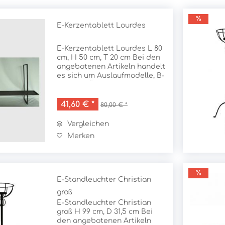
E-Kerzentablett Lourdes
Wohnideen mit Mö
Wohnaccessoires fü
Schönes Licht mit 
Gartendekoration
Modernen Stil
E-Kerzentablett Lourdes L 80
Kleine Akzente mit Wohnacce
Die Sonne geht unter, Sie k
Das Wohnzimmer des Sommer
cm, H 50 cm, T 20 cm Bei den
Wohnaccessoires ermögliche
laden Freunde zum Essen ein
ihren Pflanzen und Blumen 
angebotenen Artikeln handelt
Im Online Shop stellen wir 
spielen und ihre Wohnungsei
warmes Licht findet sein zu
Pflanztrögen und Pflanzkübe
es sich um Auslaufmodelle, B-
vor. Sie werden Möbelstücke
mit...
Laternen,...
erfahren
mehr erfahren
mehr erfahren
Sideboards, Tische, Bistrotis
Qualität,Überbestände oder
Ausstellungssstücke. Bei
Ausstellungsstücken und B-
41,60 € *
80,00 € *
Waren können leichte Mängel
und...
Vergleichen
Merken
E-Standleuchter Christian
groß
E-Standleuchter Christian
groß H 99 cm, D 31,5 cm Bei
den angebotenen Artikeln