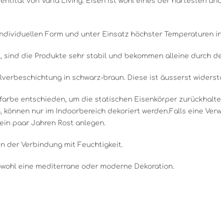
Identität von Varia Living. Eisen ist wohl eines der härtesten u
individuellen Form und unter Einsatz höchster Temperaturen i
 sind die Produkte sehr stabil und bekommen alleine durch den
lverbeschichtung in schwarz-braun. Diese ist äusserst widerst
arbe entschieden, um die statischen Eisenkörper zurückhaltend
, können nur im Indoorbereich dekoriert werden.Falls eine V
 ein paar Jahren Rost anlegen.
in der Verbindung mit Feuchtigkeit.
sowohl eine mediterrane oder moderne Dekoration.